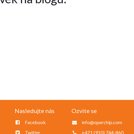
Nasledujte nás
Ozvite se
Facebook
info@operchip.com
Twitter
+421 (910) 744-860