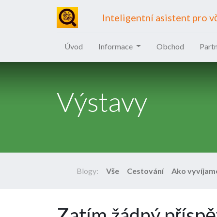
Inteligentní asistent pro v
Úvod
Informace
Obchod
Partn
Výstavy
Blogy:
Vše
Cestování
Ako vyvíjam
Zatím žádný příspě