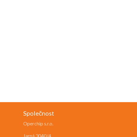
Společnost
Operchip s.r.o.
Jarná 3040/4