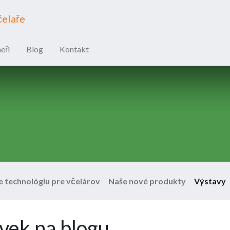
čelaře
eři
Blog
Kontakt
e technológiu pre včelárov
Naše nové produkty
Výstavy
vek na blogu.