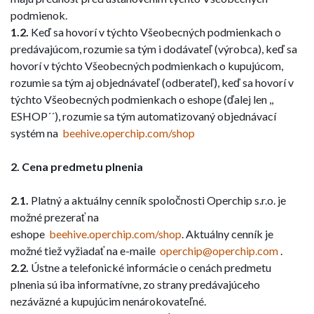
podmienok.
1.2.
Keď sa hovorí v týchto Všeobecných podmienkach o
predávajúcom, rozumie sa tým i dodávateľ (výrobca), keď sa
hovorí v týchto Všeobecných podmienkach o kupujúcom,
rozumie sa tým aj objednávateľ (odberateľ), keď sa hovorí v
týchto Všeobecných podmienkach o eshope (ďalej len ,,
ESHOP´´), rozumie sa tým automatizovaný objednávací
systém na
beehive.operchip.com/shop
2. Cena predmetu plnenia
2.1.
Platný a aktuálny cenník spoločnosti Operchip s.r.o. je
možné prezerať na
eshope
beehive.operchip.com/shop
. Aktuálny cenník je
možné tiež vyžiadať na e-maile
operchip@operchip.com
.
2.2.
Ústne a telefonické informácie o cenách predmetu
plnenia sú iba informatívne, zo strany predávajúceho
nezáväzné a kupujúcim nenárokovateľné.