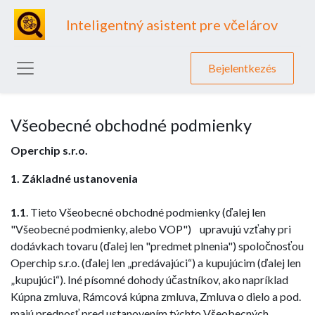
Inteligentný asistent pre včelárov
Bejelentkezés
Všeobecné obchodné podmienky
Operchip s.r.o.
1. Základné ustanovenia
1.1
. Tieto Všeobecné obchodné podmienky (ďalej len
"Všeobecné podmienky, alebo VOP") upravujú vzťahy pri
dodávkach tovaru (ďalej len "predmet plnenia") spoločnosťou
Operchip s.r.o. (ďalej len „predávajúci“) a kupujúcim (ďalej len
„kupujúci“). Iné písomné dohody účastníkov, ako napríklad
Kúpna zmluva, Rámcová kúpna zmluva, Zmluva o dielo a pod.
majú prednosť pred ustanovením týchto Všeobecných