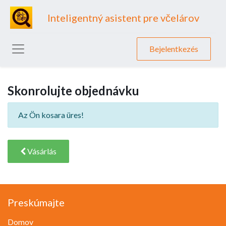
Inteligentný asistent pre včelárov
Bejelentkezés
Skonrolujte objednávku
Az Ön kosara üres!
Vásárlás
Preskúmajte
Domov