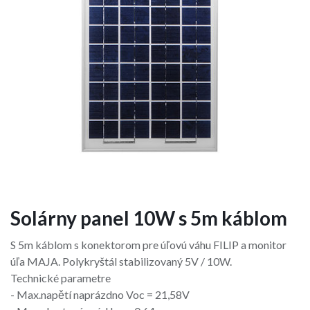
Solárny panel 10W s 5m káblom
S 5m káblom s konektorom pre úľovú váhu FILIP a monitor
úľa MAJA. Polykryštál stabilizovaný 5V / 10W.
Technické parametre
- Max.napětí naprázdno Voc = 21,58V